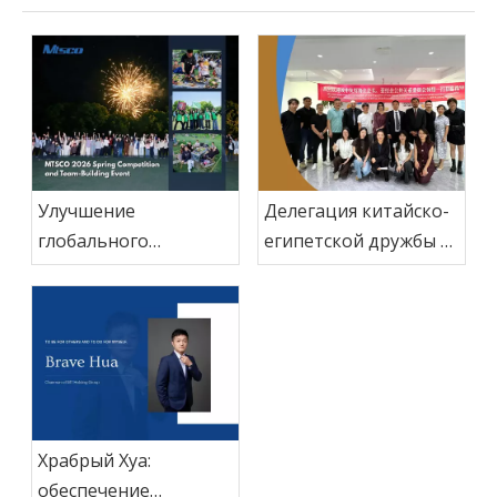
Улучшение
Делегация китайско-
глобального
египетской дружбы и
обслуживания
сотрудничества на
клиентов за счет
Ближнем Востоке
интегрированного
посетила MT Holding
командного
Group для изучения
сотрудничества
новых возможностей
промышленного
сотрудничества
Храбрый Хуа:
обеспечение