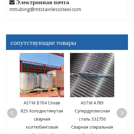
Электронная почта

mttubing@mtstainlesssteel.com
сопутствующие товары
ASTM B704 Сплав
ASTM A789
UNS 31803
25 Холоднотянутая
Супердуплексная
Дуплексная сталь
сварная
сталь S32750
сварная гибкая
колтюбинговая
Сварная спиральная
труба диаметром 