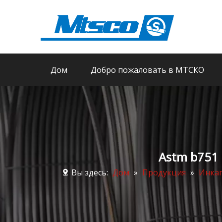
Дом
Добро пожаловать в МТСКО
Astm b751
Вы здесь:
Дом
»
Продукция
»
Инкап