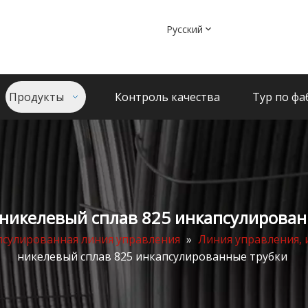
Pусский
Продукты
Контроль качества
Тур по фа
 никелевый сплав 825 инкапсулирован
сулированная линия управления
»
Линия управления,
никелевый сплав 825 инкапсулированные трубки