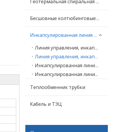
Геотермальная спиральная трубка
Бесшовные колтюбинговые трубы
Инкапсулированная линия управления
Линия управления, инкапсулированная в FEP
Линия управления, инкапсулированная в ПВДФ
Инкапсулированная линия управления Rilsan PA 11
Инкапсулированная линия управления Santoprene TPV
Теплообменник трубки
Кабель и ТЭЦ