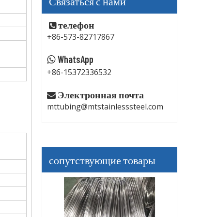
Связаться с нами
телефон

+86-573-82717867
WhatsApp

+86-15372336532
Электронная почта

mttubing@mtstainlesssteel.com
сопутствующие товары