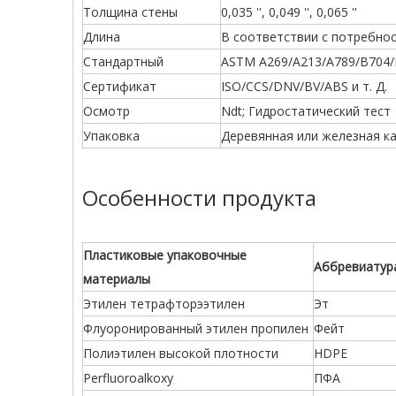
Толщина стены
0,035 '', 0,049 '', 0,065 ''
Длина
В соответствии с потребнос
Стандартный
ASTM A269/A213/A789/B704/B
Сертификат
ISO/CCS/DNV/BV/ABS и т. Д.
Осмотр
Ndt; Гидростатический тест
Упаковка
Деревянная или железная к
Особенности продукта
Пластиковые упаковочные
Аббревиатур
материалы
Этилен тетрафторээтилен
Эт
Флуоронированный этилен пропилен
Фейт
Полиэтилен высокой плотности
HDPE
Perfluoroalkoxy
ПФА