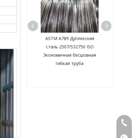
ая сплава 825
ASTM A789 Дуплексная
ASTM B751 Н
правления ASTM
сталь 2507/S32750 ISO
сплав 825/U
B704
Экономичная бесшовная
Яркие ото
гибкая труба
бесшовные ги
+86-573
+86-15