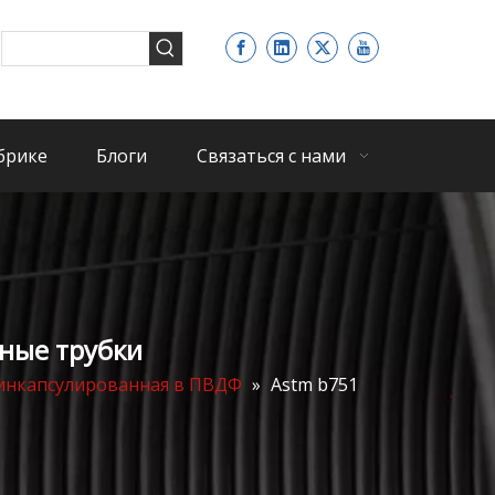
брике
Блоги
Связаться с нами
ные трубки
 инкапсулированная в ПВДФ
»
Astm b751