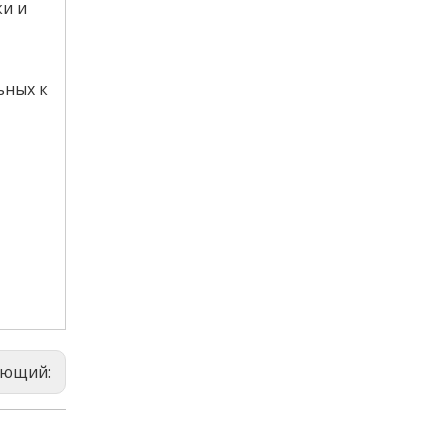
ки и
ьных к
ующий: