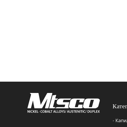
Кате
Капи