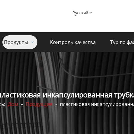
Pусский
Продукты
Контроль качества
Тур по фа
пластиковая инкапсулированная трубк
сь:
Дом
»
Продукция
»
пластиковая инкапсулированн