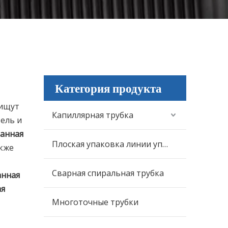
Категория продукта
 ищут
Капиллярная трубка
ель и
ванная
Плоская упаковка линии управления
акже
Сварная спиральная трубка
анная
ая
Многоточные трубки