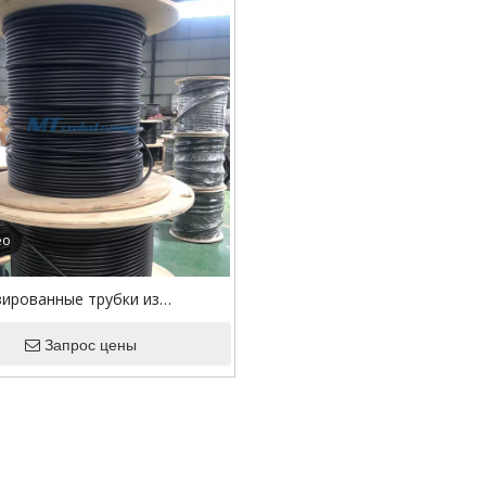
ео
ированные трубки из
щей стали 316L/316Ti с FEP
Запрос цены