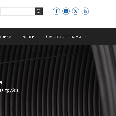
брике
Блоги
Связаться с нами
а
ая трубка