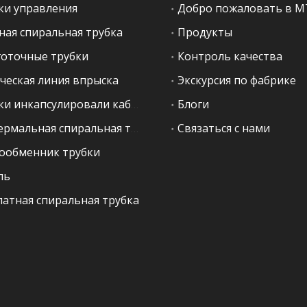
ки управления
Добро пожаловать в 
ная спиральная трубка
Продукты
оточные трубки
Контроль качества
ческая линия впрыска
Экскурсия по фабрике
Трубки инкапсулировали кабель
Блоги
Геотермальная спиральная трубка
Связаться с нами
ообменник трубки
ль
латная спиральная трубка