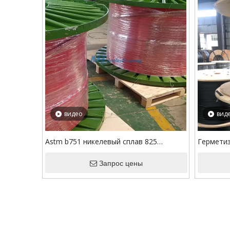
видео
вид
Astm b751 никелевый сплав 825
Герметиз
инкапсулированные трубки
нержавею
Запрос цены