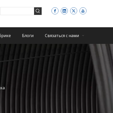
брике
Блоги
Связаться с нами
ска