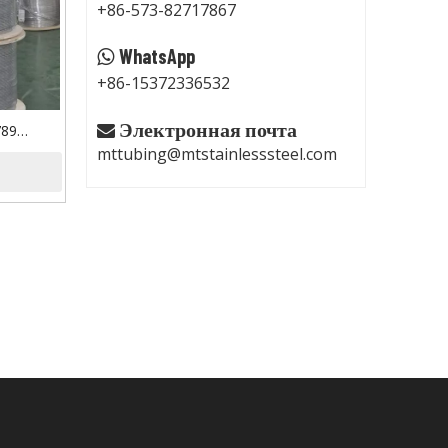
+86-573-82717867
WhatsApp

+86-15372336532
Электронная почта
789

mttubing@mtstainlesssteel.com