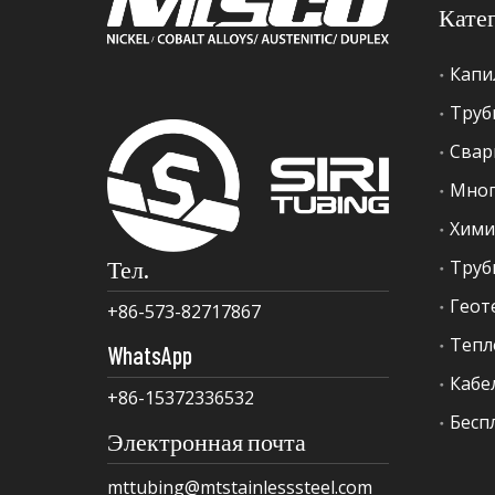
Кате
Капи
Труб
Свар
Мног
Хими
Тел.
+86-573-82717867
Тепл
WhatsApp
Кабе
+86-15372336532
Бесп
Электронная почта
mttubing@mtstainlesssteel.com