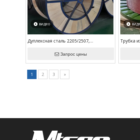
видео
вид
Дуплексная сталь 2205/2507,
Трубка и
инкапсулированная по ISO линия
TP304L/3
управления TPV для линии впрыска
Запрос цены
ПВДФ
химикатов
1
2
3
»