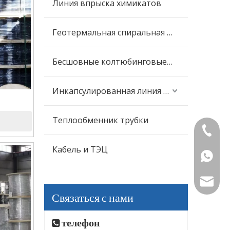
Линия впрыска химикатов
Геотермальная спиральная трубка
Бесшовные колтюбинговые трубы
Инкапсулированная линия управления
ли 304 с
Теплообменник трубки
+86-573
Кабель и ТЭЦ
+86-15
mttubin
Связаться с нами
телефон
