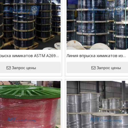
рыска химикатов ASTM A269
Линия впрыска химикатов из
железной упаковкой вьюрка
аустенитной нержавеющей ста
Запрос цены
капсулой Rilsan PA 11
Запрос цены