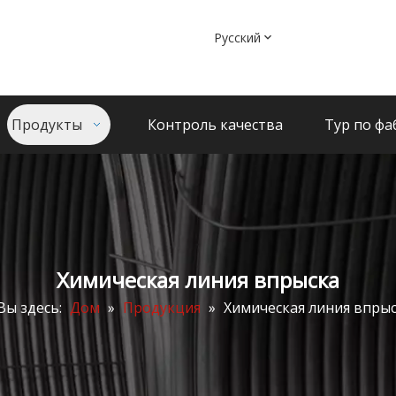
Pусский
Продукты
Контроль качества
Тур по фа
Химическая линия впрыска
Вы здесь:
Дом
»
Продукция
»
Химическая линия впры