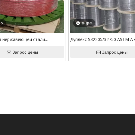
ео
видео
з нержавеющей стали
Дуплекс S32205/32750 ASTM A
16L для инъекций химикатов с
Капиллярная трубка
Запрос цены
Запрос цены