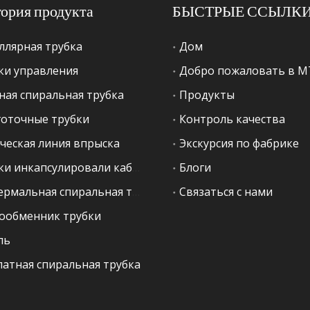
гория продукта
БЫСТРЫЕ ССЫЛК
ллярная трубка
Дом
ки управления
Добро пожаловать в 
ная спиральная трубка
Продукты
оточные трубки
Контроль качества
ческая линия впрыска
Экскурсия по фабрике
Трубки инкапсулировали кабель
Блоги
Геотермальная спиральная трубка
Связаться с нами
ообменник трубки
ль
латная спиральная трубка