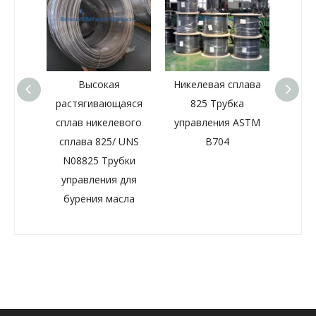
Высокая
Никелевая сплава
Флэтпак
растягивающаяся
825 Трубка
управлен
сплав никелевого
управления ASTM
A789 S3
и
сплава 825/ UNS
B704
капсулой 
PA
N08825 Трубки
управления для
бурения масла