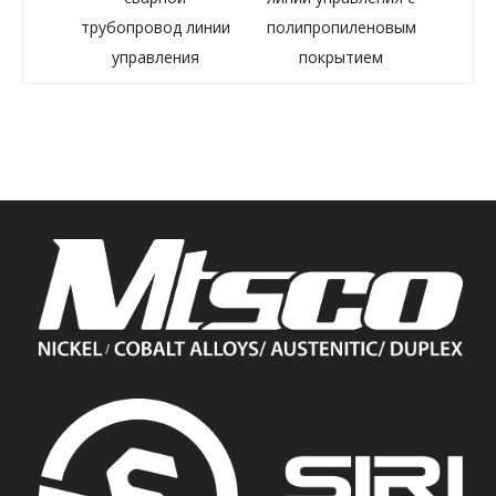
н
трубопровод линии
полипропиленовым
бу
управления
покрытием