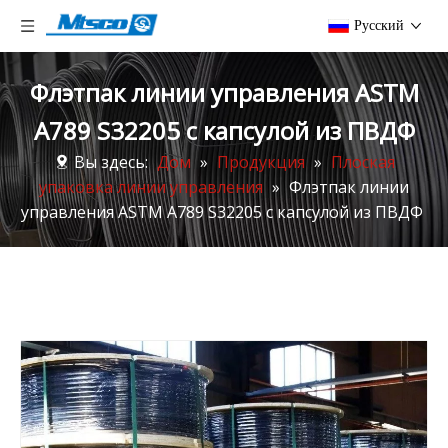
Pусский
Флэтпак линии управления ASTM
A789 S32205 с капсулой из ПВДФ
Вы здесь:
Дом
»
Продукция
»
Плоская
упаковка линии управления
»
Флэтпак линии
управления ASTM A789 S32205 с капсулой из ПВДФ