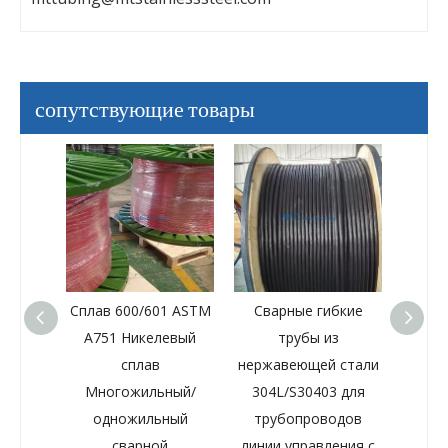
сопутствующие товары
варные
Сплав 600/601 ASTM
Сварные гибкие
ы для
A751 Никелевый
трубы из
раст
ения с
сплав
нержавеющей стали
спла
ми
Многожильный/
304L/S30403 для
спл
и для
одножильный
трубопроводов
N0
тяных
сварной
линии управления с
упр