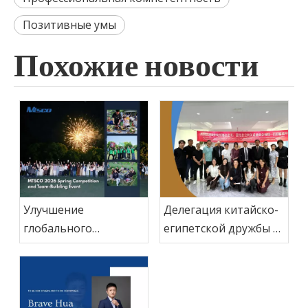
Позитивные умы
Похожие новости
Улучшение
Делегация китайско-
глобального
египетской дружбы и
обслуживания
сотрудничества на
клиентов за счет
Ближнем Востоке
интегрированного
посетила MT Holding
командного
Group для изучения