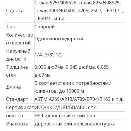
Сплав 625/N06625, сплав 825/N08825,
Оценка
сплав 400/N04400, 2205, 2507, TP316/L,
TP304/L и т.д.
Тип
Сварной
Количество
Одно/многоядерный
отверстий
Наружный
1/4', 3/8', 1/2'
диаметр
Толщина
0,035 дюйма, 0,049 дюйма, 0,065
стен
дюйма
В соответствии с потребностями
Длина
клиентов, до 10000 м
Стандарт
ASTM A269/A213/A789/B704/B163 и т.д.
Сертификат
ИСО/ККС/ДНВ/БВ/АБС, етк.
осмотр
НК;Гидростатический тест
Упаковка
Деревянная или железная катушка