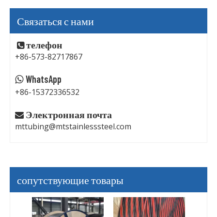
Связаться с нами
телефон

+86-573-82717867
WhatsApp

+86-15372336532
Электронная почта

mttubing@mtstainlesssteel.com
сопутствующие товары