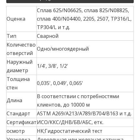
Сплав 625/N06625, сплав 825/N08825,
Оценка
сплав 400/N04400, 2205, 2507, TP316/L,
TP304/L и т.д.
Тип
Сварной
Количество
Одно/многоядерный
отверстий
Наружный
1/4', 3/8', 1/2'
диаметр
Толщина
0,035', 0,049', 0,065'
стен
В соответствии с потребностями
Длина
клиентов, до 10000 м
Стандарт
ASTM A269/A213/A789/B704/B163 и т.д.
Сертификат
ИСО/ККС/ДНВ/БВ/АБС, етк.
осмотр
НК;Гидростатический тест
Упаковка
Деревянная или железная катушка