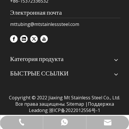
+86-15372336532
Электронная почта
mttubing@mtstainlesssteel.com
Категория продукта
БЫСТРЫЕ ССЫЛКИ
Copyright © 2022 Jiaxing Mt Stainless Steel Co., Ltd.
Все права защищены.
Sitemap
|Поддержка
Leadong
浙ICP备2022012556号-1
mttubing@mtstainlesssteel.com
+86-573-82717867
+86-15372336532