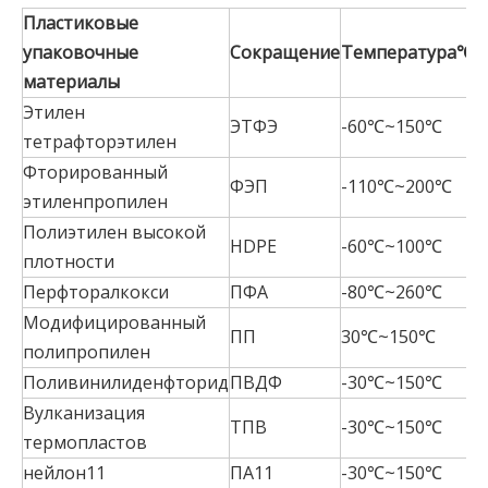
Пластиковые
упаковочные
Сокращение
Температура
℃
материалы
Этилен
ЭТФЭ
-60℃~150℃
тетрафторэтилен
Фторированный
ФЭП
-110℃~200℃
этиленпропилен
Полиэтилен высокой
HDPE
-60℃~100℃
плотности
Перфторалкокси
ПФА
-80℃~260℃
Модифицированный
ПП
30℃~150℃
полипропилен
Поливинилиденфторид
ПВДФ
-30℃~150℃
Вулканизация
ТПВ
-30℃~150℃
термопластов
нейлон11
ПА11
-30℃~150℃