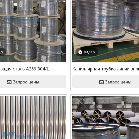
ео
видео
щая сталь A269 304/L
Капиллярная трубка линии впр
капиллярная трубка линии
химикатов 304L/316L для
химикатов
Запрос цены
нефтепромыслового обслужив
Запрос цены