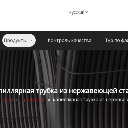
Pусский
Продукты
Контроль качества
Тур по фа
пиллярная трубка из нержавеющей ст
:
Дом
»
Продукция
»
капиллярная трубка из нержаве