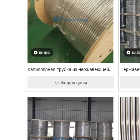
видео
вид
Капиллярная трубка из нержавеющей
Нержавею
стали TP304L/316L ASTM A269 для
Сварная 
линии управления скважины
Запрос цены
впрыска 