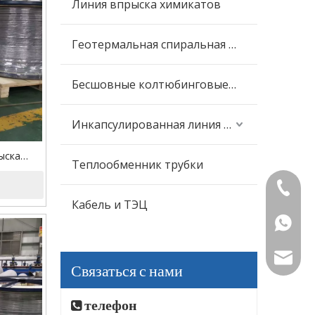
Линия впрыска химикатов
Геотермальная спиральная трубка
Бесшовные колтюбинговые трубы
Инкапсулированная линия управления
ыска
Теплообменник трубки
ания
+86-573
Кабель и ТЭЦ
+86-15
mttubin
Связаться с нами
телефон
