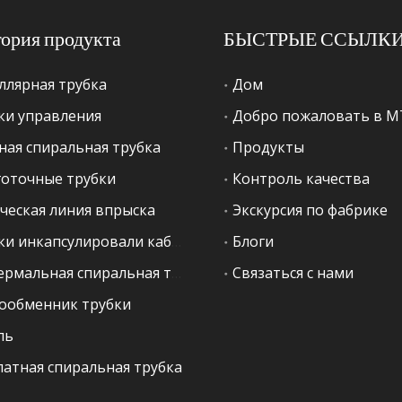
гория продукта
БЫСТРЫЕ ССЫЛК
ллярная трубка
Дом
ки управления
Добро пожаловать в 
ная спиральная трубка
Продукты
оточные трубки
Контроль качества
ческая линия впрыска
Экскурсия по фабрике
Трубки инкапсулировали кабель
Блоги
Геотермальная спиральная трубка
Связаться с нами
ообменник трубки
ль
латная спиральная трубка