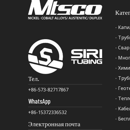
Кате
Капи
Труб
Свар
Мног
Хими
Тел.
+86-573-82717867
Тепл
WhatsApp
Кабе
+86-15372336532
Бесп
Электронная почта