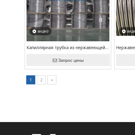
видео
вид
Капиллярная трубка из нержавеющей
Нержавею
стали 316/316L ASTM A269 для
отжиг ES
пуповинных трубок
Запрос цены
1
2
»