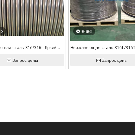
ео
видео
щая сталь 316/316L Яркий
Нержавеющая сталь 316L/316Ti
P Капиллярная трубка
дюймовая сварная капиллярна
Запрос цены
для управления поточной лини
Запрос цены