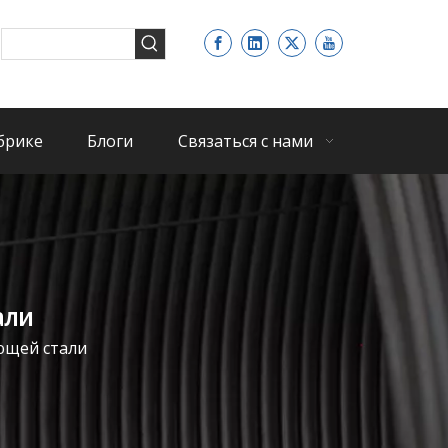
брике
Блоги
Связаться с нами
али
ющей стали