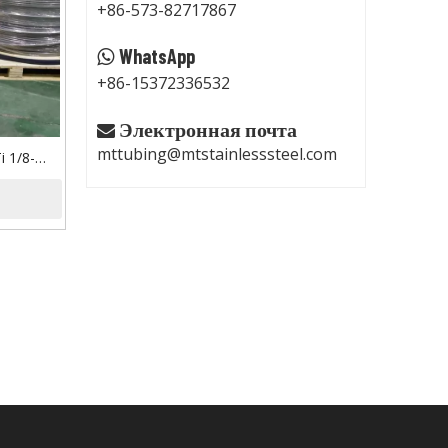
+86-573-82717867
WhatsApp

+86-15372336532
Электронная почта

mttubing@mtstainlesssteel.com
 1/8-
я трубка
ей