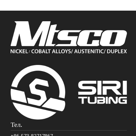
Тел.
+86-573-82717867