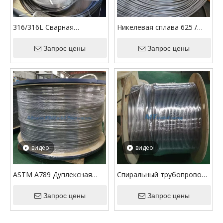
316/316L Сварная
Никелевая сплава 625 /
спиральная трубка из
UNS N06625 Стученные
нержавеющей стали для
Запрос цены
трубки для применений
Запрос цены
химической инъекции в
геотермальной энергии
геотермальных
применениях
видео
видео
ASTM A789 Дуплексная
Спиральный трубопровод
стальная S32205/2205
нержавеющей стали
Одножильный
Запрос цены
321Х/347Х химический
Запрос цены
геотермальный гибкая
одноядерный
труба с BV
геотермальный