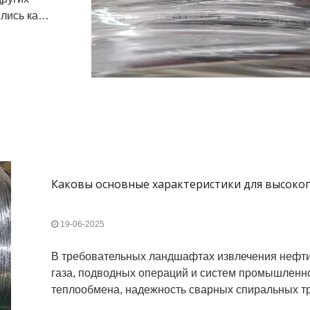
лись как
ируя
Дуплексная сталь
Нагревательный
На
2205/2507 1/4-
кабель из
кабе
дюймовая
никелевого сплава/
одноядерная
нержавеющей стали
инк
бесшовная
повышает
спиральная труба с
коэффициент
нер
19-06-2025
деревянной
извлечения нефти и
катушкой
газа
В требовательных ландшафтах извлечения нефти
газа, подводных операций и систем промышленн
теплообмена, надежность сварных спиральных т
пьет по точным спецификациям.