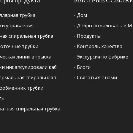
ллярная трубка
Дом
ки управления
Добро пожаловать в 
ная спиральная трубка
Продукты
оточные трубки
Контроль качества
ческая линия впрыска
Экскурсия по фабрике
Трубки инкапсулировали кабель
Блоги
Геотермальная спиральная трубка
Связаться с нами
ообменник трубки
ль
латная спиральная трубка