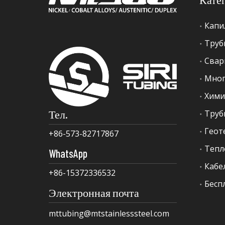
Капи
Труб
Свар
Мног
Хими
Тел.
+86-573-82717867
Тепл
WhatsApp
Кабе
+86-15372336532
Бесп
Электронная почта
mttubing@mtstainlesssteel.com