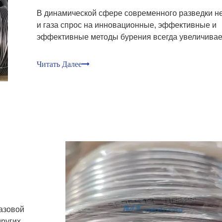
В динамической сфере современного разведки н
и газа спрос на инновационные, эффективные и
эффективные методы бурения всегда увеличивае
Сварная спиральная бурение на трубках стало
преобразующим решением, революционным
Читать Далее
процессом бурения и завершения хорошо револ
Эта статья de
Взгляд на требования к надежности трубопроводных систем центров обработки данных на основе заказа на поставку весом 100 тонн
Узнайте, как заказ на трубы из
У
нержавеющей стали весом 100
н
тонн подчеркивает важнейшие
т
требования к ...
т
азовой
ругих