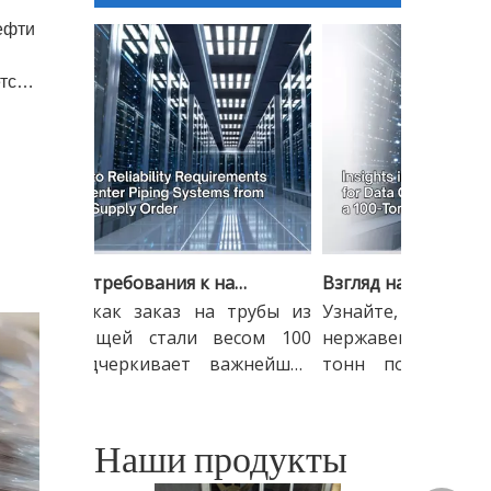
ефти
тся.
юции.
Взгляд на требования к надежности трубопроводных систем центров обработки данных на основе заказа на поставку весом 100 тонн
знайте, как заказ на трубы из
Узнайте, как заказ
ержавеющей стали весом 100
нержавеющей стал
онн подчеркивает важнейшие
тонн подчеркивае
ребования к ...
требования к ...
Наши продукты