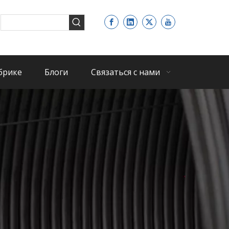
брике
Блоги
Связаться с нами