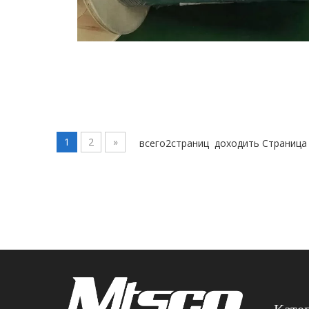
1
2
»
всего2страниц доходить Страница
Кате