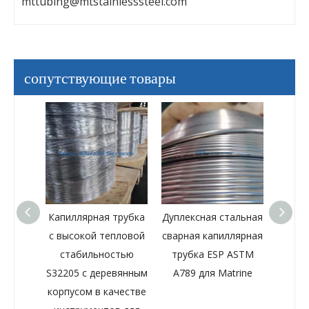
mttubing@mtstainlesssteel.com
сопутствующие товары
трубка
Дуплексная стальная
Сварная капиллярная
пловой
сварная капиллярная
трубка из дуплексной
S3220
стью
трубка ESP ASTM
стали 2507, 3/4
A789
вянным
A789 для Matrine
дюйма,
честве
сертифицирована по