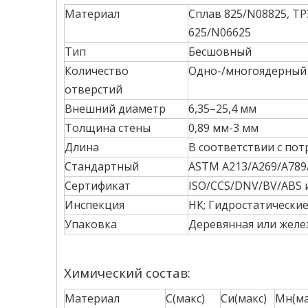
Материал
Сплав 825/N08825, TP3
625/N06625
Тип
Бесшовный
Количество
Одно-/многоядерный
отверстий
Внешний диаметр
6,35–25,4 мм
Толщина стены
0,89 мм-3 мм
Длина
В соответствии с пот
Стандартный
ASTM A213/A269/A789/
Сертификат
ISO/CCS/DNV/BV/ABS и 
Инспекция
НК; Гидростатически
Упаковка
Деревянная или желе
Химический состав:
Материал
С(макс)
Си(макс)
Мн(ма