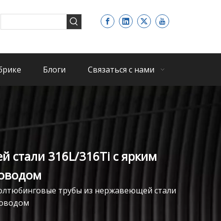
брике
Блоги
Связаться с нами
стали 316L/316Ti с ярким
роводом
лтюбинговые трубы из нержавеющей стали
роводом