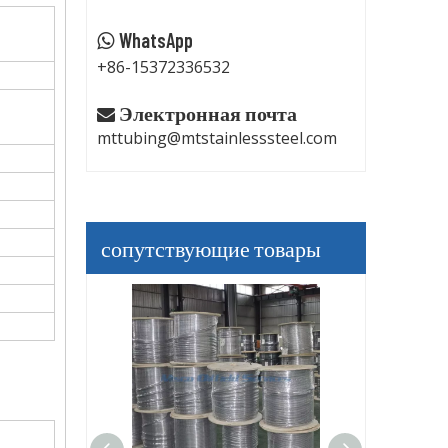
WhatsApp

+86-15372336532
Электронная почта

mttubing@mtstainlesssteel.com
сопутствующие товары