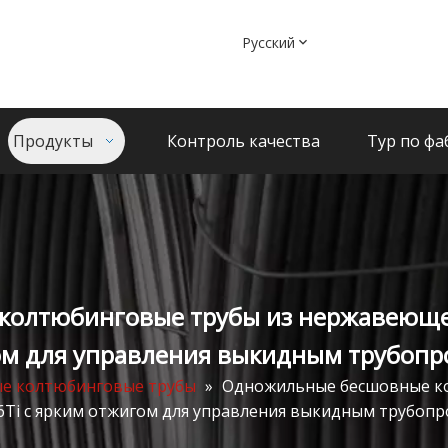
Pусский
Продукты
Контроль качества
Тур по фа
олтюбинговые трубы из нержавеющей 
м для управления выкидным трубоп
е колтюбинговые трубы
»
Одножильные бесшовные ко
6Ti с ярким отжигом для управления выкидным трубоп