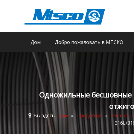
Дом
Добро пожаловать в МТСКО
Одножильные бесшовные к
отжиго
Вы здесь:
Дом
»
Продукция
»
Бесшовны
316L/31