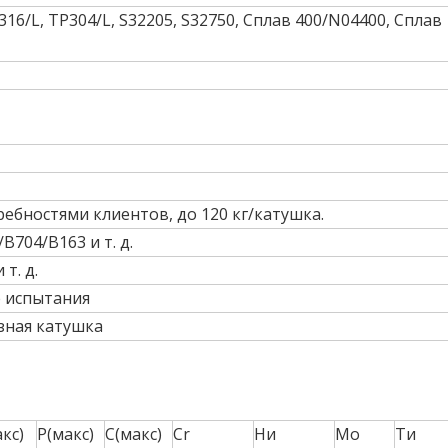
16/L, TP304/L, S32205, S32750, Сплав 400/N04400, Сплав
ребностями клиентов, до 120 кг/катушка.
B704/B163 и т. д.
т. д.
е испытания
зная катушка
кс)
Р(макс)
С(макс)
Cr
Ни
Мо
Ти