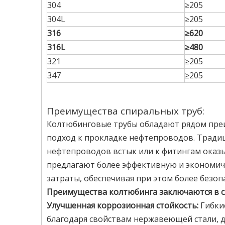
304
≥205
304L
≥205
316
≥620
316L
≥480
321
≥205
347
≥205
Преимущества спиральных труб:
Колтюбинговые трубы обладают рядом пре
подход к прокладке нефтепроводов. Тради
нефтепроводов встык или к фитингам оказ
предлагают более эффективную и экономич
затраты, обеспечивая при этом более безо
Преимущества колтюбинга заключаются в 
Улучшенная коррозионная стойкость:
Гибки
благодаря свойствам нержавеющей стали, д