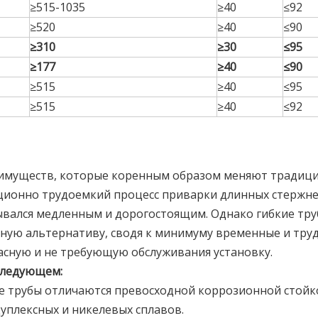
≥515-1035
≥40
≤92
≥520
≥40
≤90
≥310
≥30
≤95
≥177
≥40
≤90
≥515
≥40
≤95
≥515
≥40
≤92
имуществ, которые коренным образом меняют традиц
ционно трудоемкий процесс приварки длинных стержн
ывался медленным и дорогостоящим. Однако гибкие тр
ную альтернативу, сводя к минимуму временные и тру
пасную и не требующую обслуживания установку.
следующем:
е трубы отличаются превосходной коррозионной стой
уплексных и никелевых сплавов.