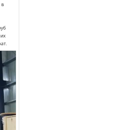
 в
руб
ких
ат.