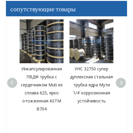
сопутствующие товары
с
Инкапсулированная
УНС 32750 супер
Мн
ути из
ПВДФ трубка с
дуплексная стальная
трубы
плава
сердечником Muti из
трубка ядра Мути
ст
000 м с
сплава 625, ярко
1/4' коррозионная
инкап
сан ПА
отожженная ASTM
устойчивость
из са
B704