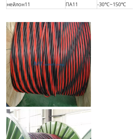
нейлон11
ПА11
-30℃~150℃