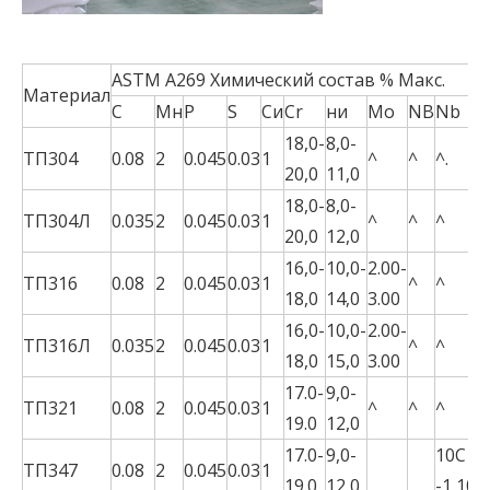
ASTM A269 Химический состав % Макс.
Материал
C
Мн
P
S
Си
Cr
ни
Мо
NB
Nb
Т
18,0-
8,0-
ТП304
0.08
2
0.045
0.03
1
^
^
^.
^
20,0
11,0
18,0-
8,0-
ТП304Л
0.035
2
0.045
0.03
1
^
^
^
^
20,0
12,0
16,0-
10,0-
2.00-
ТП316
0.08
2
0.045
0.03
1
^
^
^
18,0
14,0
3.00
16,0-
10,0-
2.00-
ТП316Л
0.035
2
0.045
0.03
1
^
^
^
18,0
15,0
3.00
17.0-
9,0-
5
ТП321
0.08
2
0.045
0.03
1
^
^
^
19.0
12,0
-
17.0-
9,0-
10С
ТП347
0.08
2
0.045
0.03
1
^
19.0
12,0
-1,10