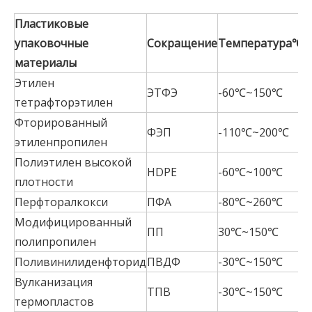
Пластиковые
упаковочные
Сокращение
Температура
℃
материалы
Этилен
ЭТФЭ
-60℃~150℃
тетрафторэтилен
Фторированный
ФЭП
-110℃~200℃
этиленпропилен
Полиэтилен высокой
HDPE
-60℃~100℃
плотности
Перфторалкокси
ПФА
-80℃~260℃
Модифицированный
ПП
30℃~150℃
полипропилен
Поливинилиденфторид
ПВДФ
-30℃~150℃
Вулканизация
ТПВ
-30℃~150℃
термопластов